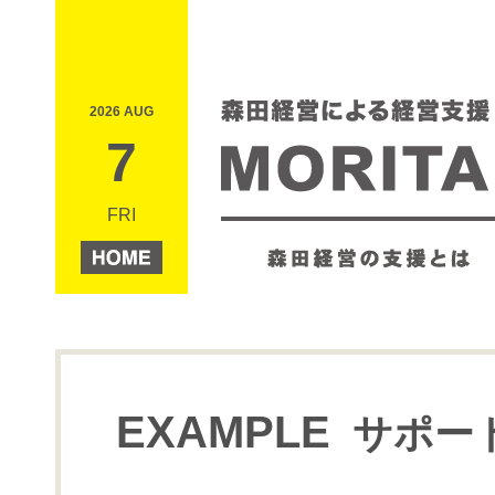
2026 AUG
7
FRI
EXAMPLE
サポー