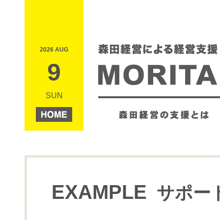
2026 AUG
9
SUN
EXAMPLE
サポー